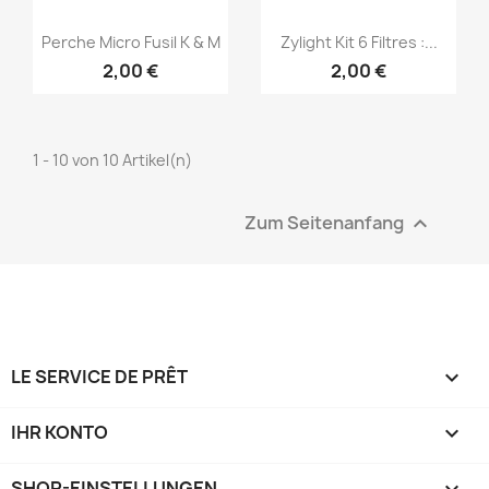
Vorschau
Vorschau


Perche Micro Fusil K & M
Zylight Kit 6 Filtres :...
2,00 €
2,00 €
1 - 10 von 10 Artikel(n)
Zum Seitenanfang

LE SERVICE DE PRÊT

IHR KONTO

SHOP-EINSTELLUNGEN
keyboard_arrow_down