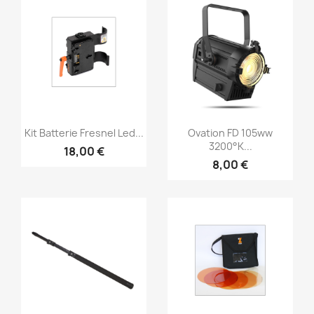
Vorschau
Vorschau


Kit Batterie Fresnel Led...
Ovation FD 105ww
3200°K...
18,00 €
8,00 €