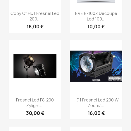
Vorschau
Vorschau


Copy Of HD1 Fresnel Led
EVE E-100Z Decoupe
200...
Led 100...
16,00 €
10,00 €
Vorschau
Vorschau


Fresnel Led F8-200
HD1 Fresnel Led 200 W
Zylight...
Zoom/...
30,00 €
16,00 €