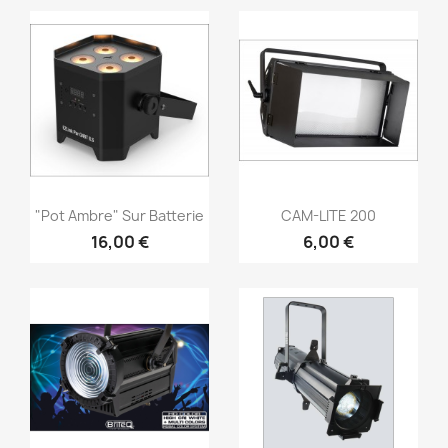
Vorschau
Vorschau


"Pot Ambre" Sur Batterie
CAM-LITE 200
16,00 €
6,00 €