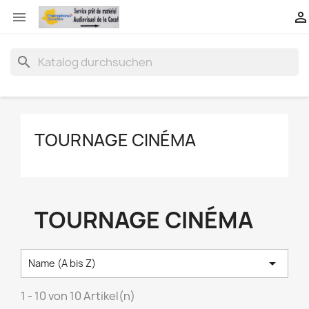


search
TOURNAGE CINÉMA
TOURNAGE CINÉMA

Name (A bis Z)
1 - 10 von 10 Artikel(n)