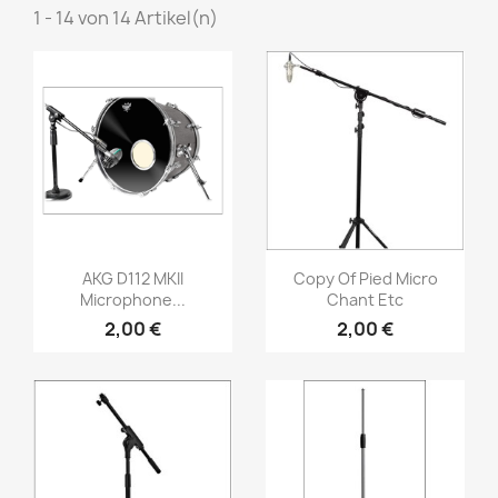
1 - 14 von 14 Artikel(n)
Vorschau
Vorschau


AKG D112 MKII
Copy Of Pied Micro
Microphone...
Chant Etc
2,00 €
2,00 €