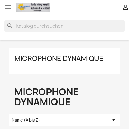


search
MICROPHONE DYNAMIQUE
MICROPHONE
DYNAMIQUE

Name (A bis Z)