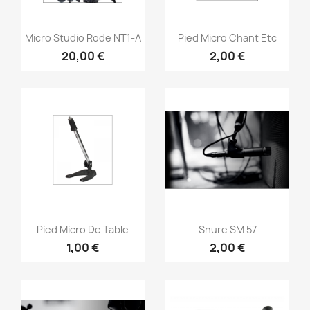
Vorschau
Vorschau


Micro Studio Rode NT1-A
Pied Micro Chant Etc
20,00 €
2,00 €
Vorschau
Vorschau


Pied Micro De Table
Shure SM 57
1,00 €
2,00 €