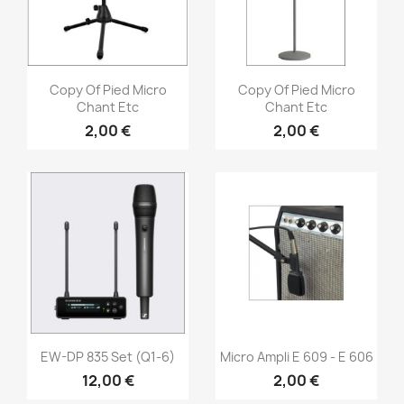
Vorschau
Vorschau


Copy Of Pied Micro
Copy Of Pied Micro
Chant Etc
Chant Etc
2,00 €
2,00 €
Vorschau
Vorschau


EW-DP 835 Set (Q1-6)
Micro Ampli E 609 - E 606
12,00 €
2,00 €