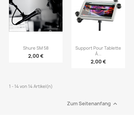
Vorschau
Vorschau


Shure SM 58
Support Pour Tablette
À...
2,00 €
2,00 €
1 - 14 von 14 Artikel(n)
Zum Seitenanfang
