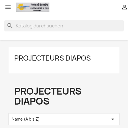


search
PROJECTEURS DIAPOS
PROJECTEURS
DIAPOS

Name (A bis Z)