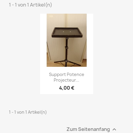
1 - 1 von 1 Artikel(n)
Vorschau

Support Potence
Projecteur...
4,00 €
1 - 1 von 1 Artikel(n)
Zum Seitenanfang
