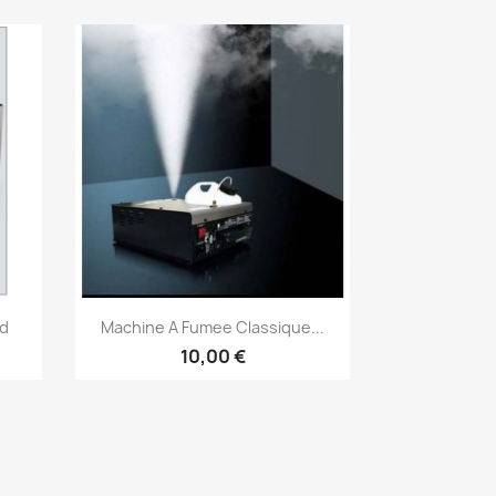
Vorschau

rd
Machine A Fumee Classique...
10,00 €