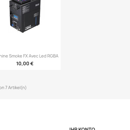
Vorschau

hine Smoke FX Avec Led RGBA
10,00 €
von 7 Artikel(n)
IHR KONTO