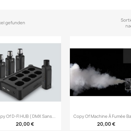
Sorti
ikel gefunden
na
Vorschau
Vorschau


py Of D-FI HUB ( DMX Sans...
Copy Of Machine À Fumée B
20,00 €
20,00 €