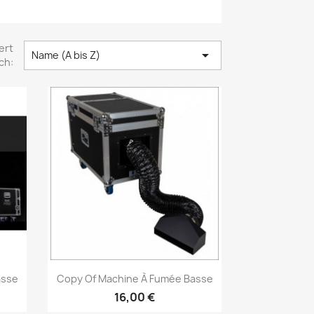
ert

Name (A bis Z)
ch:
Vorschau

asse
Copy Of Machine À Fumée Basse
16,00 €