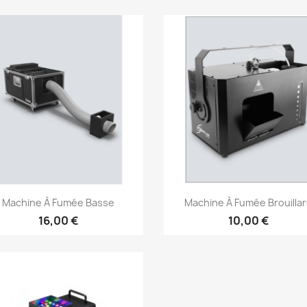
Vorschau
Vorschau


Machine À Fumée Basse
Machine À Fumée Brouilla
16,00 €
10,00 €