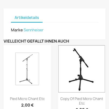
Artikeldetails
Marke
Sennheiser
VIELLEICHT GEFÄLLT IHNEN AUCH
Vorschau
Vorschau


Pied Micro Chant Etc
Copy Of Pied Micro Chant
Etc
2,00 €