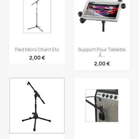
Vorschau
Vorschau


Pied Micro Chant Etc
Support Pour Tablette
À...
2,00 €
2,00 €