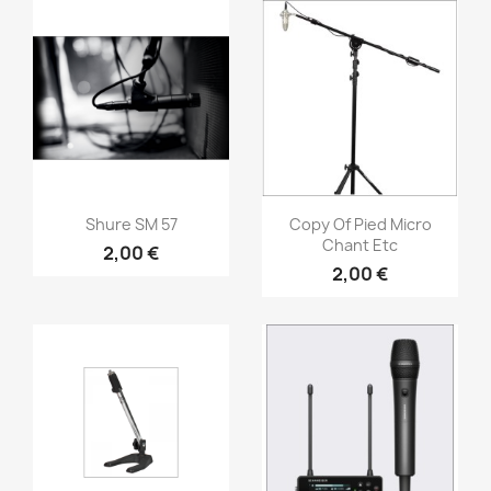
Vorschau
Vorschau


Shure SM 57
Copy Of Pied Micro
Chant Etc
2,00 €
2,00 €