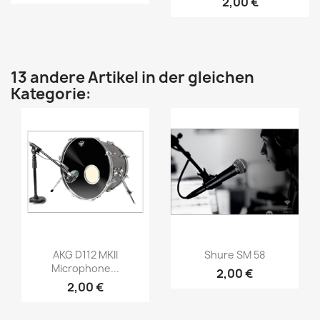
2,00 €
13 andere Artikel in der gleichen
Kategorie:
Vorschau
Vorschau


AKG D112 MKII
Shure SM 58
Microphone...
2,00 €
2,00 €