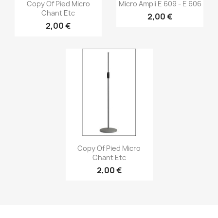
Vorschau
Vorschau


Copy Of Pied Micro
Micro Ampli E 609 - E 606
Chant Etc
2,00 €
2,00 €
Vorschau

Copy Of Pied Micro
Chant Etc
2,00 €