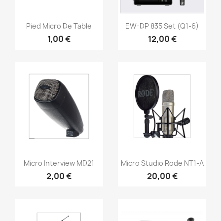
Vorschau
Vorschau


Pied Micro De Table
EW-DP 835 Set (Q1-6)
1,00 €
12,00 €
Vorschau
Vorschau


Micro Interview MD21
Micro Studio Rode NT1-A
2,00 €
20,00 €