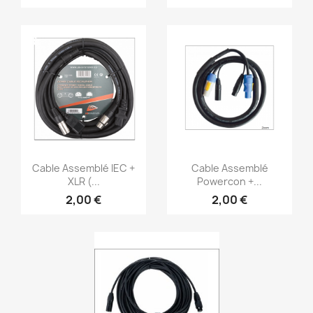
Vorschau
Vorschau


Cable Assemblé IEC +
Cable Assemblé
XLR (...
Powercon +...
2,00 €
2,00 €