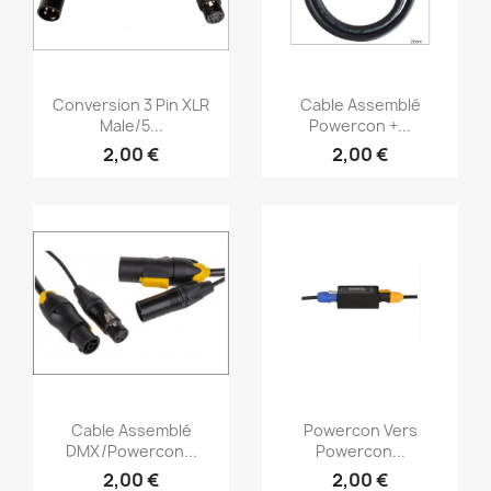
Vorschau
Vorschau


Conversion 3 Pin XLR
Cable Assemblé
Male/5...
Powercon +...
2,00 €
2,00 €
Vorschau
Vorschau


Cable Assemblé
Powercon Vers
DMX/Powercon...
Powercon...
2,00 €
2,00 €