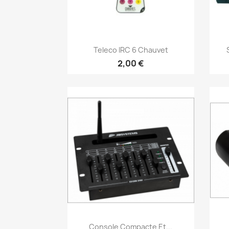
Vorschau

Teleco IRC 6 Chauvet
2,00 €
Vorschau

Console Compacte Et...