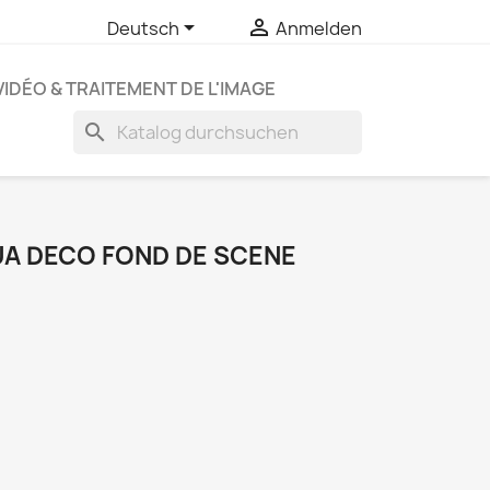


Deutsch
Anmelden
VIDÉO & TRAITEMENT DE L'IMAGE
search
UA DECO FOND DE SCENE