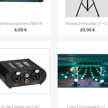
Vorschau
Vorschau


Stroboscope Geni 2000 W
Flycase 2 X FourBar LT + 2..
6,00 €
20,00 €
Vorschau
Vorschau


D.I. Box Stéréo Pour PC
Copy Of Controleur + 1...