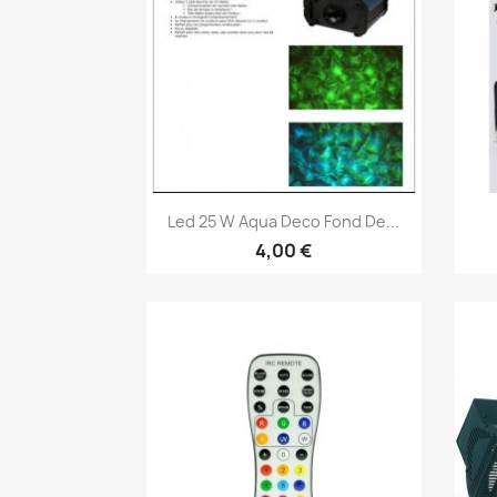
Vorschau

Led 25 W Aqua Deco Fond De...
4,00 €