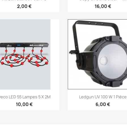
2,00 €
16,00 €
Vorschau
Vorschau


eco LED 55 Lampes 5 X 2M
Ledgun UV 100 W 1 Pièce
10,00 €
6,00 €