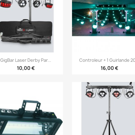
Vorschau
Vorschau


GigBar Laser Derby Par...
Controleur + 1 Guirlande 20
10,00 €
16,00 €