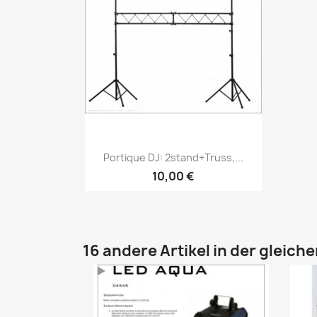
Vorschau

Portique DJ: 2stand+truss,...
10,00 €
16 andere Artikel in der gleich