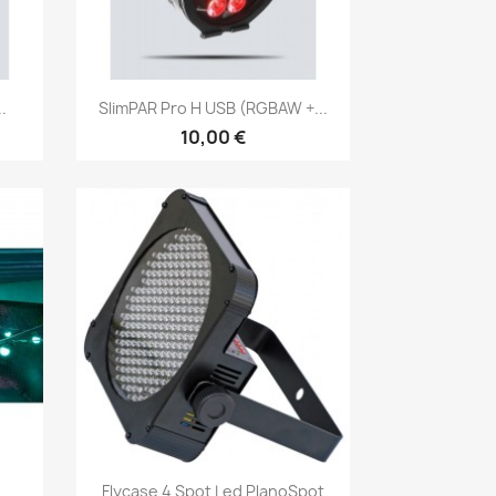
Vorschau

.
SlimPAR Pro H USB (RGBAW +...
10,00 €
Vorschau

Flycase 4 Spot Led PlanoSpot