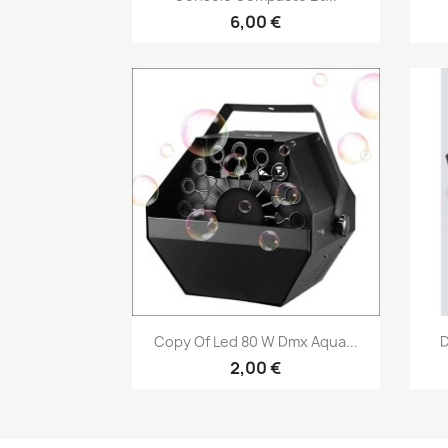
6,00 €
Vorschau

Copy Of Led 80 W Dmx Aqua...
D
2,00 €