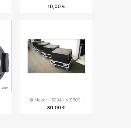
10,00 €
Vorschau

Kit Meyer « 500A » 4 X 500...
80,00 €