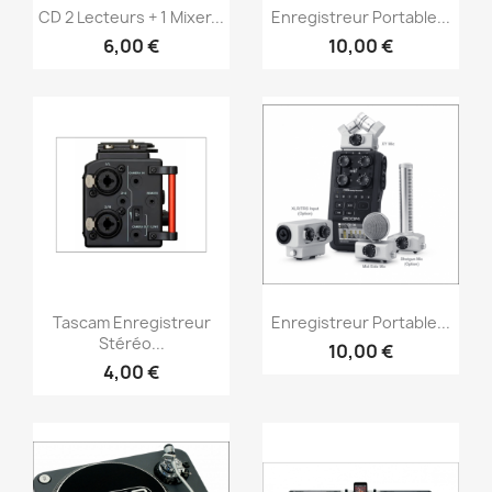
Vorschau
Vorschau


CD 2 Lecteurs + 1 Mixer...
Enregistreur Portable...
6,00 €
10,00 €
Vorschau
Vorschau


Tascam Enregistreur
Enregistreur Portable...
Stéréo...
10,00 €
4,00 €