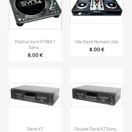
Vorschau
Vorschau


Platine Vynil XTRM-1
Mix Deck Numark Usb
Sans...
8,00 €
8,00 €
Vorschau
Vorschau


Deck K7
Double Deck K7 Sony...