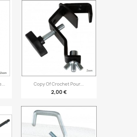
Vorschau

...
Copy Of Crochet Pour...
2,00 €