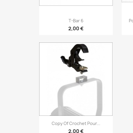
Vorschau

T-Bar 6
Po
2,00 €
Vorschau

Copy Of Crochet Pour...
2,00 €