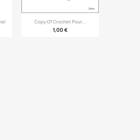
Vorschau

nel
Copy Of Crochet Pour...
1,00 €