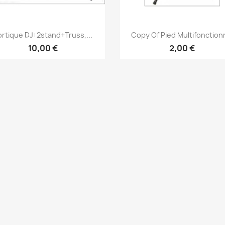
Vorschau
Vorschau


rtique DJ: 2stand+truss,...
Copy Of Pied Multifonction
10,00 €
2,00 €