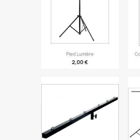
Vorschau

Pied Lumière
Co
2,00 €