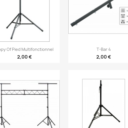
Vorschau
Vorschau


py Of Pied Multifonctionnel
T-Bar 4
2,00 €
2,00 €