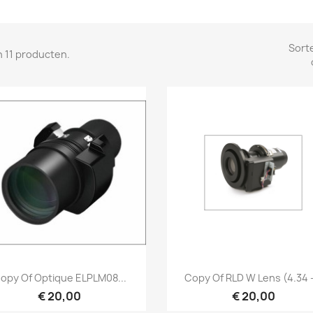
Sort
jn 11 producten.
Snel bekijken
Snel bekijken


opy Of Optique ELPLM08...
Copy Of RLD W Lens (4.34 -
€ 20,00
€ 20,00