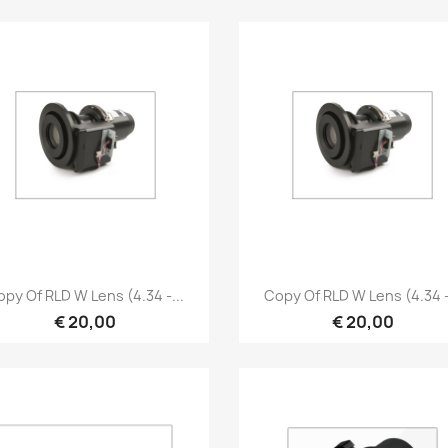
Snel bekijken
Snel bekijken


py Of RLD W Lens (4.34 -...
Copy Of RLD W Lens (4.34 -
€ 20,00
€ 20,00