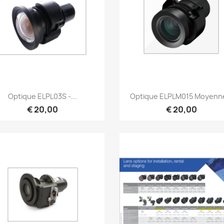
Snel bekijken
Snel bekijken


Optique ELPL03S -...
Optique ELPLM015 Moyenne
€ 20,00
€ 20,00