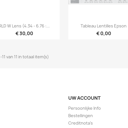
Snel bekijken
Snel bekijken


RLD W Lens (4.34 - 6.76 :...
Tableau Lentilles Epson
€ 30,00
€ 0,00
-11 van 11 in totaal item(s)
UW ACCOUNT
Persoonlijke Info
Bestellingen
Creditnota's