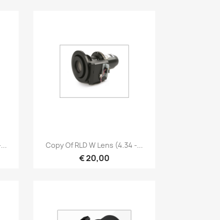
Snel bekijken

...
Copy Of RLD W Lens (4.34 -...
€ 20,00