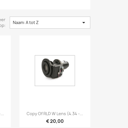
eer

Naam: A tot Z
op:
Snel bekijken

...
Copy Of RLD W Lens (4.34 -...
€ 20,00