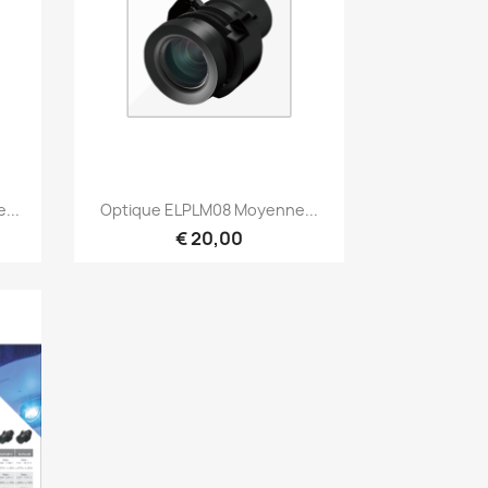
Snel bekijken

...
Optique ELPLM08 Moyenne...
€ 20,00