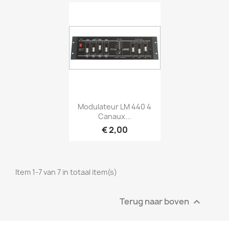
Snel bekijken

Modulateur LM 440 4
Canaux...
€ 2,00
Item 1-7 van 7 in totaal item(s)
Terug naar boven
