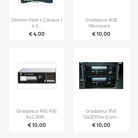
Snel bekijken
Snel bekijken


Dimmer Pack 4 Canaux (
Gradateur ADB
4 X...
Micropack...
€ 4,00
€ 10,00
Snel bekijken
Snel bekijken


Gradateur RVE RVE
Gradateur RVE
6x2,3kW...
12x2000w (Com...
€ 10,00
€ 10,00