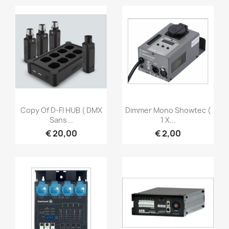
Snel bekijken
Snel bekijken


Copy Of D-FI HUB ( DMX
Dimmer Mono Showtec (
Sans...
1 X...
€ 20,00
€ 2,00