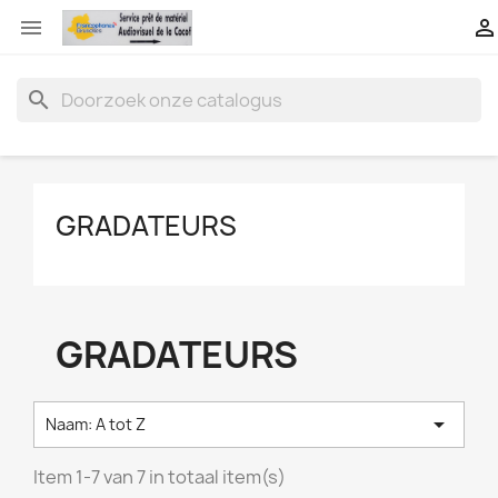


search
GRADATEURS
GRADATEURS

Naam: A tot Z
Item 1-7 van 7 in totaal item(s)