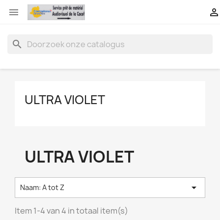


search
ULTRA VIOLET
ULTRA VIOLET

Naam: A tot Z
Item 1-4 van 4 in totaal item(s)