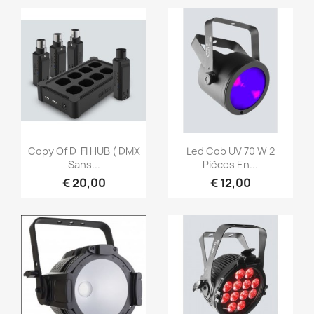
Snel bekijken
Snel bekijken


Copy Of D-FI HUB ( DMX
Led Cob UV 70 W 2
Sans...
Pièces En...
€ 20,00
€ 12,00