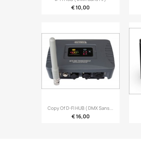
€ 10,00
Snel bekijken

Copy Of D-FI HUB ( DMX Sans...
€ 16,00