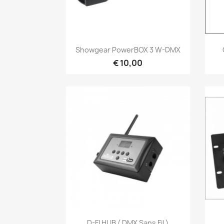
Snel bekijken

Showgear PowerBOX 3 W-DMX
€ 10,00
Snel bekijken

D-FI HUB ( DMX Sans Fil )