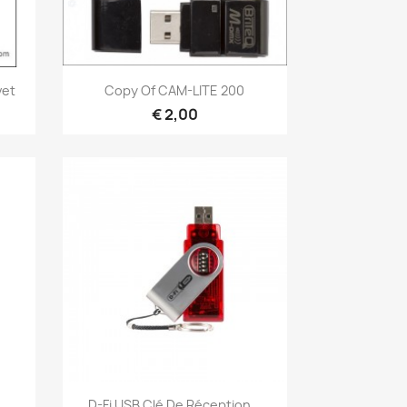
Snel bekijken

vet
Copy Of CAM-LITE 200
€ 2,00
Snel bekijken

D-Fi USB Clé De Réception...