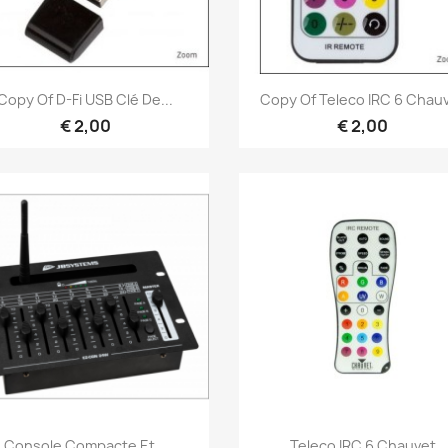
Snel bekijken
Snel bekijken


Copy Of D-Fi USB Clé De...
Copy Of Teleco IRC 6 Chau
€ 2,00
€ 2,00
Snel bekijken
Snel bekijken


Console Compacte Et...
Teleco IRC 6 Chauvet