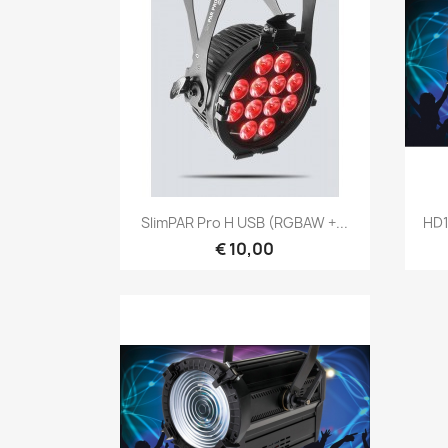
Snel bekijken

SlimPAR Pro H USB (RGBAW +...
HD1
€ 10,00