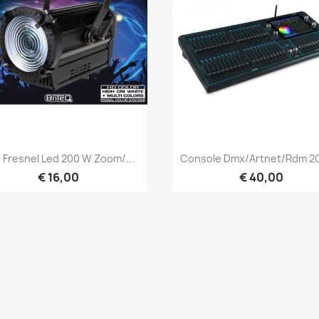
Snel bekijken
Snel bekijken


 Fresnel Led 200 W Zoom/...
Console Dmx/Artnet/Rdm 20
€ 16,00
€ 40,00