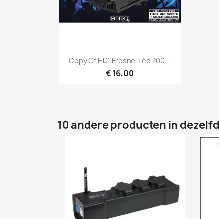
Snel bekijken

Copy Of HD1 Fresnel Led 200...
€ 16,00
10 andere producten in dezelfd