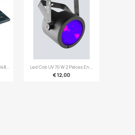
Snel bekijken

48...
Led Cob UV 70 W 2 Pièces En...
€ 12,00