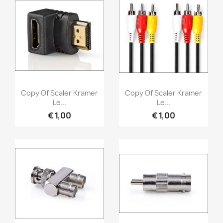
Snel bekijken
Snel bekijken


Copy Of Scaler Kramer
Copy Of Scaler Kramer
Le...
Le...
€ 1,00
€ 1,00