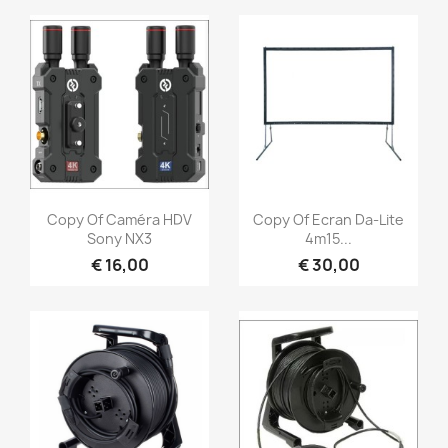
Snel bekijken
Snel bekijken


Copy Of Caméra HDV
Copy Of Ecran Da-Lite
Sony NX3
4m15...
€ 16,00
€ 30,00