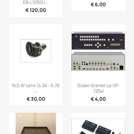
EB‑L1050U...
€ 6,00
€ 120,00
Snel bekijken
Snel bekijken


RLD W Lens (4.34 - 6.76
Scaler Kramer Le VP-
:...
725xl
€ 30,00
€ 4,00