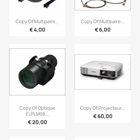
Snel bekijken
Snel bekijken


Copy Of Multipaire...
Copy Of Multipaire...
€ 4,00
€ 6,00
Snel bekijken
Snel bekijken


Copy Of Optique
Copy Of Projecteur...
ELPLM08...
€ 60,00
€ 20,00