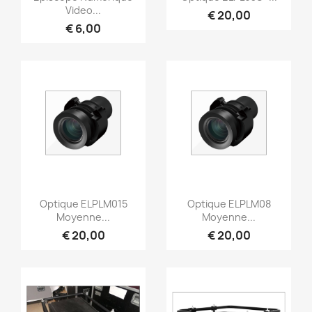
Video...
€ 20,00
€ 6,00
Snel bekijken
Snel bekijken


Optique ELPLM015
Optique ELPLM08
Moyenne...
Moyenne...
€ 20,00
€ 20,00