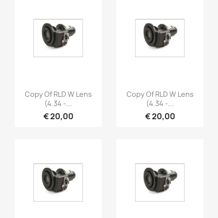
Snel bekijken
Snel bekijken


Copy Of RLD W Lens
Copy Of RLD W Lens
(4.34 -...
(4.34 -...
€ 20,00
€ 20,00