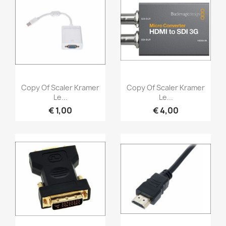
Snel bekijken
Snel bekijken


Copy Of Scaler Kramer
Copy Of Scaler Kramer
Le...
Le...
€ 1,00
€ 4,00