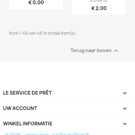
ELPAP10
€ 0,00
€ 2,00
Item 1-46 van 46 in totaal item(s)
Terug naar boven

LE SERVICE DE PRÊT

UW ACCOUNT

WINKEL INFORMATIE
keyboard_arrow_down