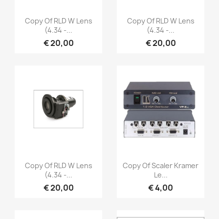
Snel bekijken
Snel bekijken


Copy Of RLD W Lens
Copy Of RLD W Lens
(4.34 -...
(4.34 -...
€ 20,00
€ 20,00
Snel bekijken
Snel bekijken


Copy Of RLD W Lens
Copy Of Scaler Kramer
(4.34 -...
Le...
€ 20,00
€ 4,00