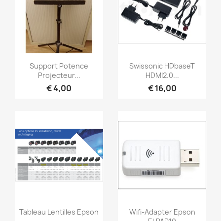
Snel bekijken
Snel bekijken


Support Potence
Swissonic HDbaseT
Projecteur...
HDMI2.0...
€ 4,00
€ 16,00
Snel bekijken
Snel bekijken


Tableau Lentilles Epson
Wifi-Adapter Epson