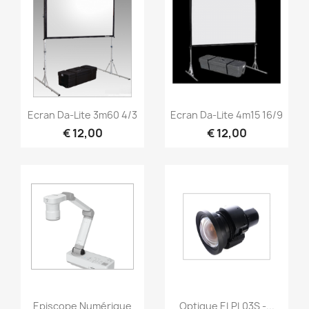
Snel bekijken
Snel bekijken


Ecran Da-Lite 3m60 4/3
Ecran Da-Lite 4m15 16/9
€ 12,00
€ 12,00
Snel bekijken
Snel bekijken


Episcope Numérique
Optique ELPL03S -...