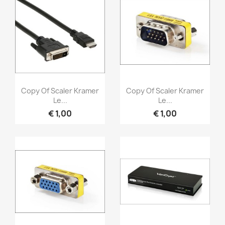
Snel bekijken
Snel bekijken


Copy Of Scaler Kramer
Copy Of Scaler Kramer
Le...
Le...
€ 1,00
€ 1,00