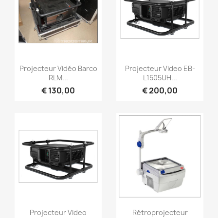
Snel bekijken
Snel bekijken


Projecteur Vidéo Barco
Projecteur Video EB-
RLM...
L1505UH...
€ 130,00
€ 200,00
Snel bekijken
Snel bekijken


Projecteur Video
Rétroprojecteur