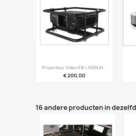
Snel bekijken

Projecteur Video EB-L1505UH...
€ 200,00
16 andere producten in dezelfd