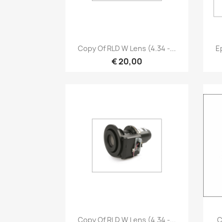
Snel bekijken

Copy Of RLD W Lens (4.34 -...
E
€ 20,00
Snel bekijken

Copy Of RLD W Lens (4.34 -...
C