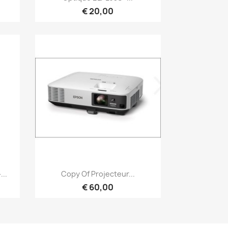
€ 20,00
Snel bekijken

...
Copy Of Projecteur...
€ 60,00