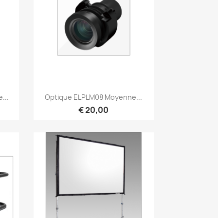
Snel bekijken

...
Optique ELPLM08 Moyenne...
€ 20,00