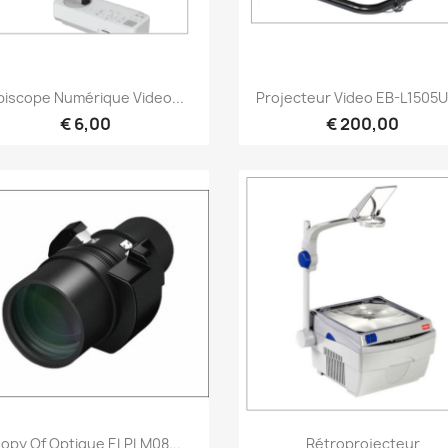
Snel bekijken
Snel bekijken


piscope Numérique Video...
Projecteur Video EB-L1505U
€ 6,00
€ 200,00
Snel bekijken
Snel bekijken


opy Of Optique ELPLM08...
Rétroprojecteur