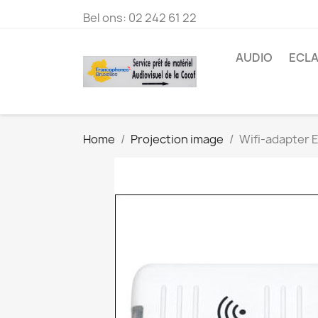
Bel ons:
02 242 61 22
AUDIO
ECLA
Home
Projection image
Wifi-adapter 