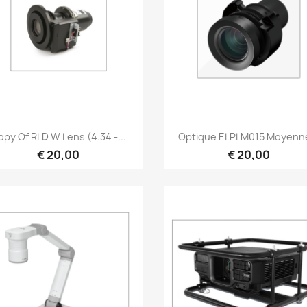
Snel bekijken
Snel bekijken


py Of RLD W Lens (4.34 -...
Optique ELPLM015 Moyenne
€ 20,00
€ 20,00