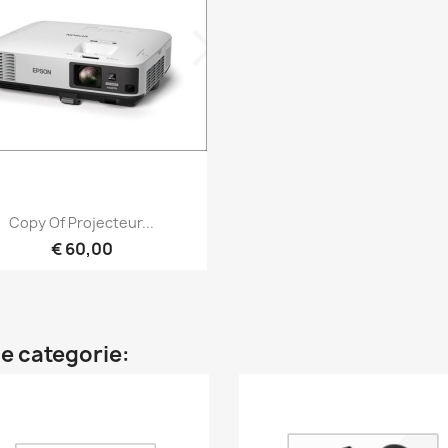
Snel bekijken

Copy Of Projecteur...
€ 60,00
e categorie: