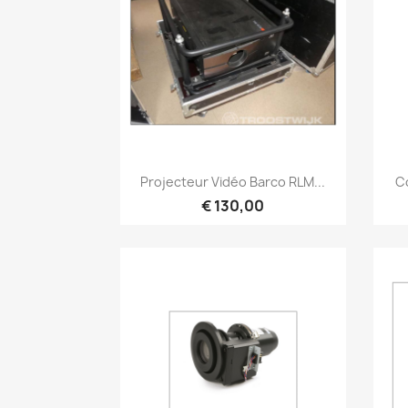
Snel bekijken

Projecteur Vidéo Barco RLM...
Co
€ 130,00