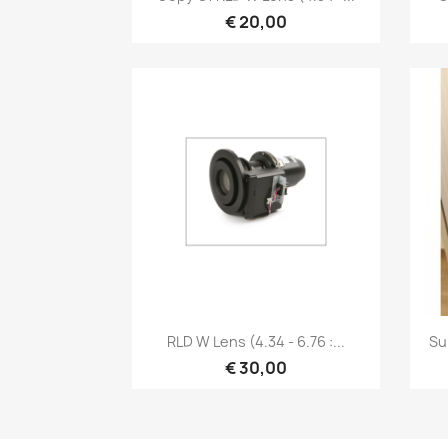
€ 20,00
Snel bekijken

RLD W Lens (4.34 - 6.76 :...
Su
€ 30,00