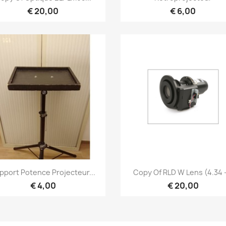
€ 20,00
€ 6,00
Snel bekijken
Snel bekijken


pport Potence Projecteur...
Copy Of RLD W Lens (4.34 -
€ 4,00
€ 20,00