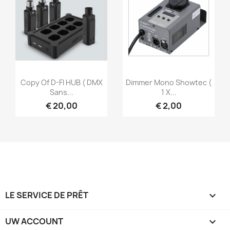
Snel bekijken
Snel bekijken


Copy Of D-FI HUB ( DMX
Dimmer Mono Showtec (
Sans...
1 X...
€ 20,00
€ 2,00
LE SERVICE DE PRÊT

UW ACCOUNT
