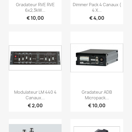
Snel bekijken
Snel bekijken


Gradateur RVE RVE
Dimmer Pack 4 Canaux (
6x2,3kW...
4 X...
€ 10,00
€ 4,00
Snel bekijken
Snel bekijken


Modulateur LM 440 4
Gradateur ADB
Canaux...
Micropack...
€ 2,00
€ 10,00