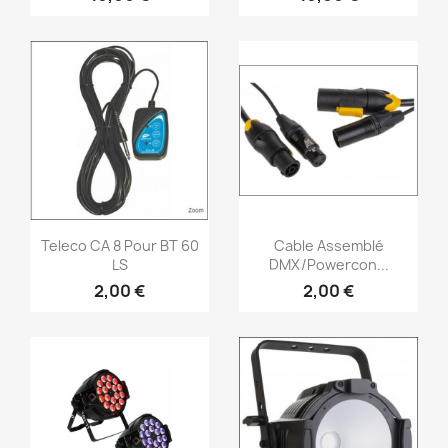
Vorschau
Vorschau


Teleco CA 8 Pour BT 60
Cable Assemblé
LS
DMX/Powercon...
2,00 €
2,00 €