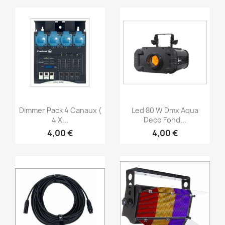
Vorschau
Vorschau


Dimmer Pack 4 Canaux (
Led 80 W Dmx Aqua
4 X...
Deco Fond...
4,00 €
4,00 €