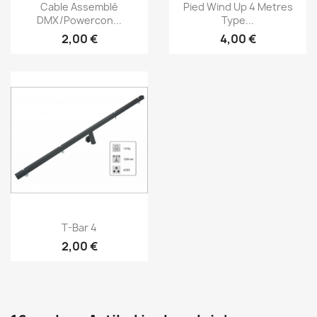
Vorschau
Vorschau


Cable Assemblé
Pied Wind Up 4 Metres
DMX/Powercon...
Type...
2,00 €
4,00 €
Vorschau

T-Bar 4
2,00 €