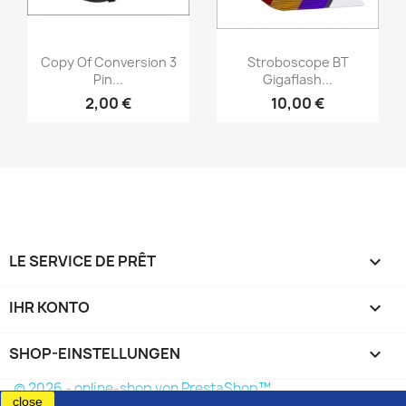
Vorschau
Vorschau


Copy Of Conversion 3
Stroboscope BT
Pin...
Gigaflash...
2,00 €
10,00 €
LE SERVICE DE PRÊT

IHR KONTO

SHOP-EINSTELLUNGEN
keyboard_arrow_down
© 2026 - online-shop von PrestaShop™
close