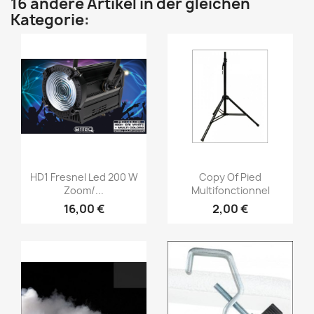
16 andere Artikel in der gleichen
Kategorie:
Vorschau
Vorschau


HD1 Fresnel Led 200 W
Copy Of Pied
Zoom/...
Multifonctionnel
16,00 €
2,00 €