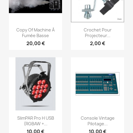
Vorschau
Vorschau


Copy Of Machine À
Crochet Pour
Fumée Basse
Projecteur...
20,00 €
2,00 €
Vorschau
Vorschau


SlimPAR Pro H USB
Console Vintage
(RGBAW +...
Pilotage...
10,00 €
10,00 €