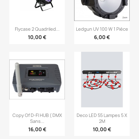
Vorschau
Vorschau


Flycase 2 Quadriled...
Ledgun UV 100 W 1 Pièce
10,00 €
6,00 €
Vorschau
Vorschau


Copy Of D-FI HUB ( DMX
Deco LED 55 Lampes 5 X
Sans...
2M
16,00 €
10,00 €