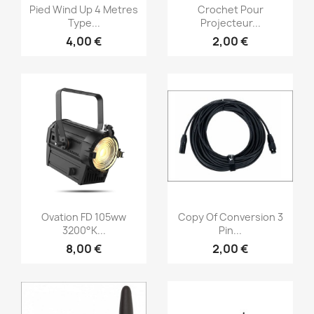
Vorschau
Vorschau


Pied Wind Up 4 Metres
Crochet Pour
Type...
Projecteur...
4,00 €
2,00 €
Vorschau
Vorschau


Ovation FD 105ww
Copy Of Conversion 3
3200°K...
Pin...
8,00 €
2,00 €