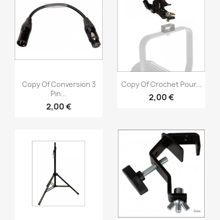
Vorschau
Vorschau


Copy Of Conversion 3
Copy Of Crochet Pour...
Pin...
2,00 €
2,00 €