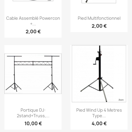
Vorschau
Vorschau


Cable Assemblé Powercon
Pied Multifonctionnel
+...
2,00 €
2,00 €
Vorschau
Vorschau


Portique DJ:
Pied Wind Up 4 Metres
2stand+truss,...
Type...
10,00 €
4,00 €