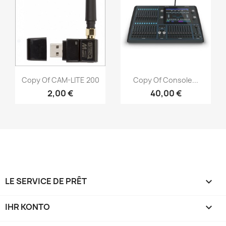
Vorschau
Vorschau


Copy Of CAM-LITE 200
Copy Of Console...
2,00 €
40,00 €
LE SERVICE DE PRÊT

IHR KONTO
