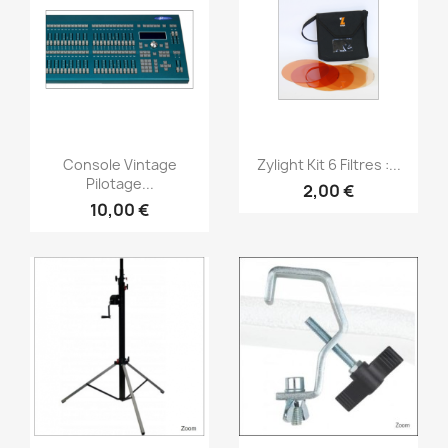
Vorschau
Vorschau


Console Vintage
Zylight Kit 6 Filtres :...
Pilotage...
2,00 €
10,00 €