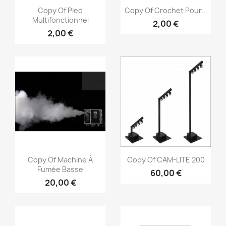
Vorschau
Vorschau


Copy Of Pied
Copy Of Crochet Pour...
Multifonctionnel
2,00 €
2,00 €
Vorschau
Vorschau


Copy Of Machine À
Copy Of CAM-LITE 200
Fumée Basse
60,00 €
20,00 €