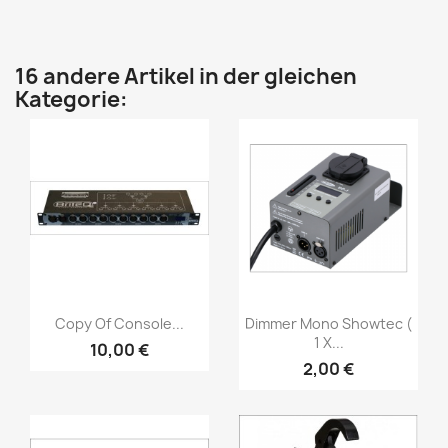
16 andere Artikel in der gleichen
Kategorie:
Vorschau
Vorschau


Copy Of Console...
Dimmer Mono Showtec (
1 X...
10,00 €
2,00 €