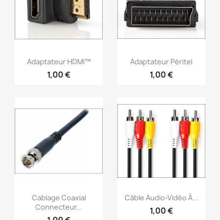
Aperçu rapide
Aperçu rapide


Adaptateur HDMI™
Adaptateur Péritel
1,00 €
1,00 €
Aperçu rapide
Aperçu rapide


Cablage Coaxial
Câble Audio-Vidéo À...
Connecteur...
1,00 €
1,00 €