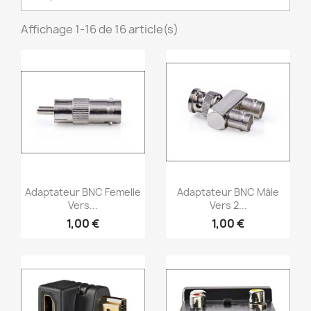
Affichage 1-16 de 16 article(s)
Aperçu rapide
Aperçu rapide


Adaptateur BNC Femelle
Adaptateur BNC Mâle
Vers...
Vers 2...
1,00 €
1,00 €