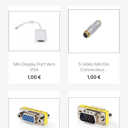
Aperçu rapide
Aperçu rapide


Mini Display Port Vers
S-Vidéo Mini Din
VGA
Connecteur...
1,00 €
1,00 €