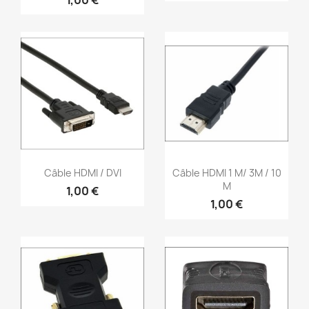
Aperçu rapide
Aperçu rapide


Câble HDMI / DVI
Câble HDMI 1 M/ 3M / 10
M
1,00 €
1,00 €