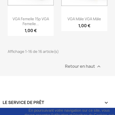
Aperçu rapide
Aperçu rapide


VGA Femelle 15p VGA
VGA Mâle VGA Mâle
Femelle...
1,00 €
1,00 €
Affichage 1-16 de 16 article(s)
Retour en haut

LE SERVICE DE PRÊT

En poursuivant votre navigation sur ce site, vous
devez accepter l’utilisation et l'écriture de Cookies sur