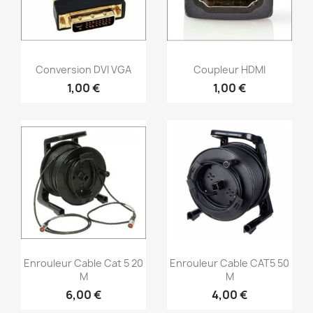
Aperçu rapide
Aperçu rapide


Conversion DVI VGA
Coupleur HDMI
1,00 €
1,00 €
Aperçu rapide
Aperçu rapide


Enrouleur Cable Cat 5 20
Enrouleur Cable CAT5 50
M
M
6,00 €
4,00 €