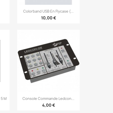
Aperçu rapide

Colorband USB En Flycase (...
10,00 €
Aperçu rapide

 5 M
Console Commande Ledcon...
4,00 €