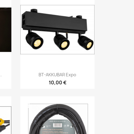
Aperçu rapide

.
BT-AKKUBAR Expo
10,00 €