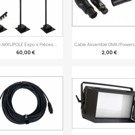
Aperçu rapide
Aperçu rapide


-AKKUPOLE Expo 4 Pièces...
Cable Assemblé DMX/Powerc
60,00 €
2,00 €