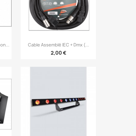
Aperçu rapide

on...
Cable Assemblé IEC + Dmx (...
2,00 €