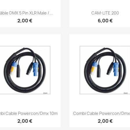
Aperçu rapide
Aperçu rapide


âble DMX 5 Pin XLR Male /...
CAM-LITE 200
2,00 €
6,00 €
Aperçu rapide
Aperçu rapide


bi Cable Powercon/dmx 10m
Combi Cable Powercon/dmx
2,00 €
2,00 €