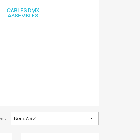
CABLES DMX
ASSEMBLÉS

ar :
Nom, A à Z