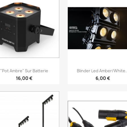
Aperçu rapide
Aperçu rapide


"Pot Ambre" Sur Batterie
Blinder Led Amber/White..
16,00 €
6,00 €