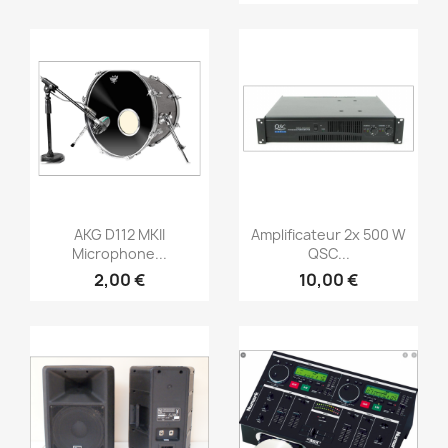
Aperçu rapide
Aperçu rapide


AKG D112 MKII
Amplificateur 2x 500 W
Microphone...
QSC...
2,00 €
10,00 €