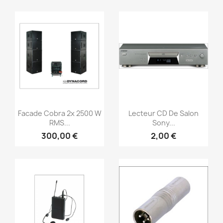
Aperçu rapide
Aperçu rapide


Facade Cobra 2x 2500 W
Lecteur CD De Salon
RMS...
Sony...
300,00 €
2,00 €