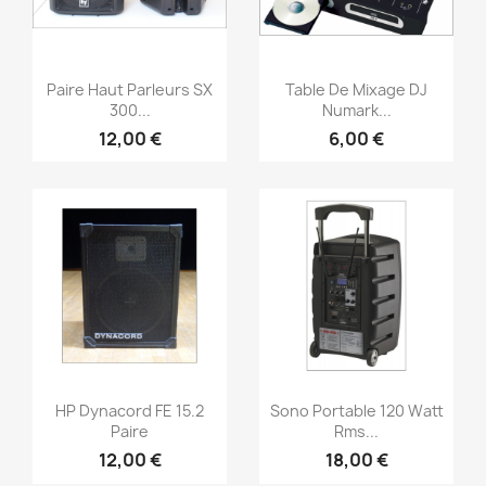
Aperçu rapide
Aperçu rapide


Paire Haut Parleurs SX
Table De Mixage DJ
300...
Numark...
12,00 €
6,00 €
Aperçu rapide
Aperçu rapide


HP Dynacord FE 15.2
Sono Portable 120 Watt
Paire
Rms...
12,00 €
18,00 €