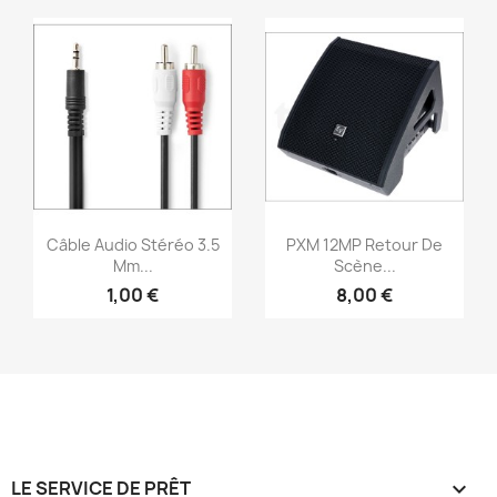
Aperçu rapide
Aperçu rapide


Câble Audio Stéréo 3.5
PXM 12MP Retour De
Mm...
Scène...
1,00 €
8,00 €
LE SERVICE DE PRÊT
