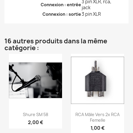
3 pin XLR, rca,
Connexion : entrée
jack
3 pin XLR
Connexion : sortie
16 autres produits dans la même
catégorie :
Aperçu rapide
Aperçu rapide


Shure SM 58
RCA Mâle Vers 2x RCA
Femelle
2,00 €
1,00 €