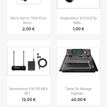
Aperçu rapide
Aperçu rapide


Micro Serre-Tête Pour
Adaptateur XLR XLR 3p
Sono...
Mâle...
2,00 €
1,00 €
Aperçu rapide
Aperçu rapide


Sennheiser EW-DP ME4
Table De Mixage
SET...
Digitale...
12,00 €
40,00 €