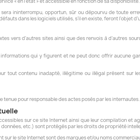
ervice « en l’état » et accessible en fonction de sa disponibilité.
sera ininterrompu, opportun, sûr ou dépourvu de toute erreur,
éfauts dans les logiciels utilisés, s’il en existe, feront l’objet d
xtes vers d’autres sites ainsi que des renvois à d’autres sour
informations qui y figurent et ne peut donc offrir aucune gar
r tout contenu inadapté, illégitime ou illégal présent sur 
 tenue pour responsable des actes posés par les internautes.
tuelle
cessibles sur ce site Internet ainsi que leur compilation et
 données, etc.) sont protégés par les droits de propriété intell
nt sur le site Internet sont des marques et/ou noms commercia