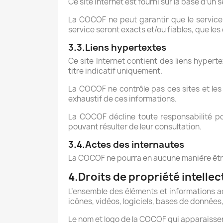
Ce site Internet est fourni sur la base d’un s
La COCOF ne peut garantir que le service 
service seront exacts et/ou fiables, que les d
3.3.Liens hypertextes
Ce site Internet contient des liens hyperte
titre indicatif uniquement.
La COCOF ne contrôle pas ces sites et les 
exhaustif de ces informations.
La COCOF décline toute responsabilité pou
pouvant résulter de leur consultation.
3.4.Actes des internautes
La COCOF ne pourra en aucune manière être
4.Droits de propriété intellec
L’ensemble des éléments et informations ac
icônes, vidéos, logiciels, bases de données,
Le nom et logo de la COCOF qui apparaisse