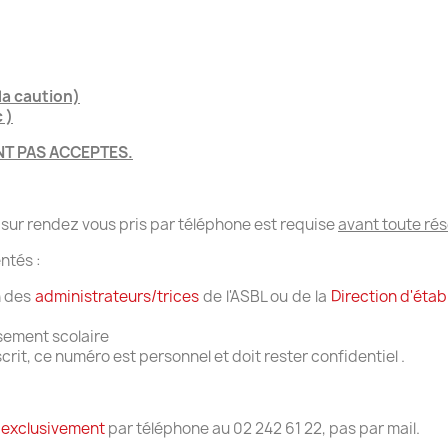
la caution)
 )
NT PAS ACCEPTES.
 sur rendez vous pris par téléphone est requise
avant toute ré
ntés :
n des
administrateurs/trices
de l'ASBL ou de la
Direction d'étab
ssement scolaire
rit, ce numéro est personnel et doit rester confidentiel .
l
exclusivement
par téléphone au 02 242 61 22, pas par mail.