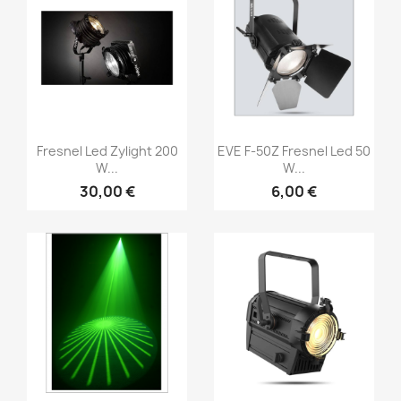
Aperçu rapide
Aperçu rapide


Fresnel Led Zylight 200
EVE F-50Z Fresnel Led 50
W...
W...
30,00 €
6,00 €