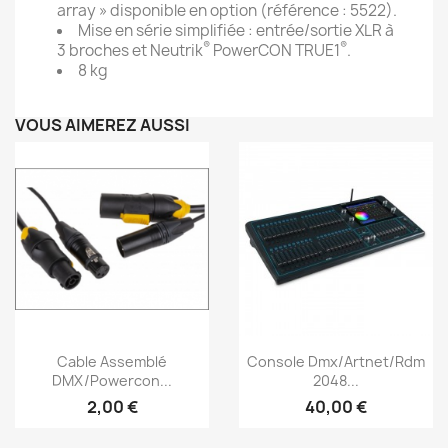
array » disponible en option (référence : 5522).
Mise en série simplifiée : entrée/sortie XLR à
®
®
3 broches et Neutrik
PowerCON TRUE1
.
8 kg
VOUS AIMEREZ AUSSI
Aperçu rapide
Aperçu rapide


Cable Assemblé
Console Dmx/Artnet/Rdm
DMX/Powercon...
2048...
2,00 €
40,00 €