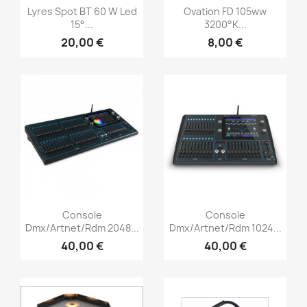
Aperçu rapide
Aperçu rapide


Lyres Spot BT 60 W Led
Ovation FD 105ww
15°...
3200°K...
20,00 €
8,00 €
Aperçu rapide
Aperçu rapide


Console
Console
Dmx/Artnet/Rdm 2048...
Dmx/Artnet/Rdm 1024...
40,00 €
40,00 €