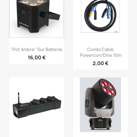
Aperçu rapide
Aperçu rapide


"Pot Ambre" Sur Batterie
Combi Cable
Powercon/dmx 10m
16,00 €
2,00 €