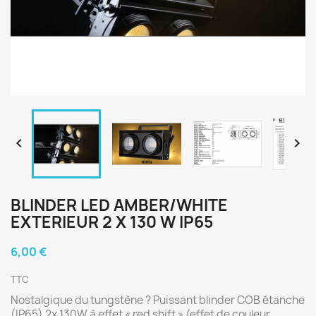


BLINDER LED AMBER/WHITE
EXTERIEUR 2 X 130 W IP65
6,00 €
TTC
Nostalgique du tungstène ? Puissant blinder COB étanche
(IP65) 2x 130W à effet « red shift » (effet de couleur