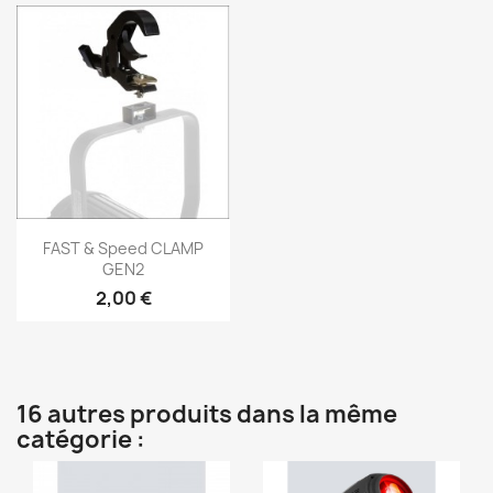
Aperçu rapide

FAST & Speed CLAMP
GEN2
2,00 €
16 autres produits dans la même
catégorie :