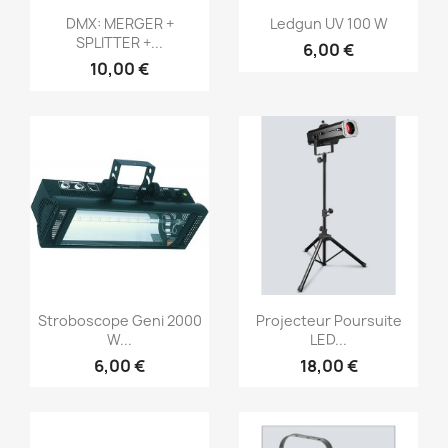
Aperçu rapide
Aperçu rapide


DMX: MERGER +
Ledgun UV 100 W
SPLITTER +...
6,00 €
10,00 €
Aperçu rapide
Aperçu rapide


Stroboscope Geni 2000
Projecteur Poursuite
W...
LED...
6,00 €
18,00 €