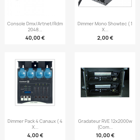
Aperçu rapide
Aperçu rapide


Console Dmx/Artnet/Rdm
Dimmer Mono Showtec ( 1
2048...
X...
40,00 €
2,00 €
Aperçu rapide
Aperçu rapide


Dimmer Pack 4 Canaux ( 4
Gradateur RVE 12x2000w
X...
(Com...
4,00 €
10,00 €