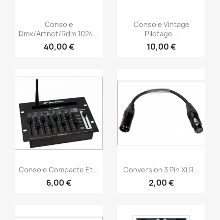
Aperçu rapide
Aperçu rapide


Console
Console Vintage
Dmx/Artnet/Rdm 1024...
Pilotage...
40,00 €
10,00 €
Aperçu rapide
Aperçu rapide


Console Compacte Et...
Conversion 3 Pin XLR...
6,00 €
2,00 €