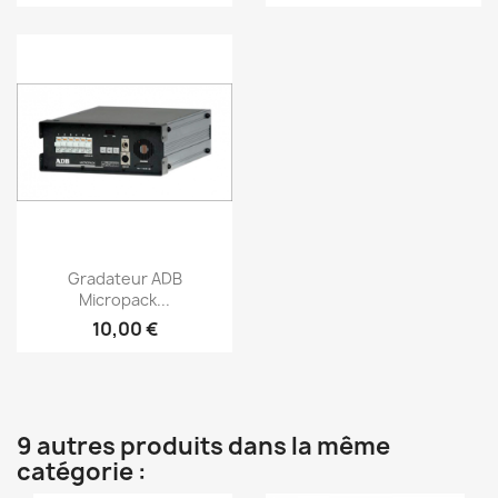
Aperçu rapide

Gradateur ADB
Micropack...
10,00 €
9 autres produits dans la même
catégorie :