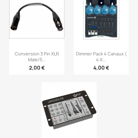
Aperçu rapide
Aperçu rapide


Conversion 3 Pin XLR
Dimmer Pack 4 Canaux (
Male/5...
4 X...
2,00 €
4,00 €