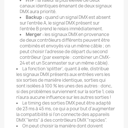
HTP :
la valeur la plus élevée de deux
canaux identiques émanant de deux signaux
DMX aura priorité.
Backup :
quand un signal DMX est absent
sur l'entrée A, le signal DMX présent sur
l'entrée B prend le relais immédiatement.
Merger :
les signaux DMX en provenance
de deux contrôleurs différents peuvent être
combinés et envoyés via un même câble ; on
peut choisir l'adresse de départ du second
contrôleur (par exemple : combiner un CMX-
24 et et un Scanmaster sur un même câble).
La fonction 'splitter', quant à elle, distribue
les signaux DMX présents aux entrées vers les
six sorties de manière identique, sorties qui
sont isolées à 100 % les unes des autres : donc,
si des problèmes surviennent sur la sortie 1, cela
n'aura aucune influence sur les autres sorties !
Le timing des sorties DMX peut être adapté
de 23 ms à 45 ms, ce qui a pour but d'augmenter
la compatibilité si l'on connecte des appareils
DMX "lents" à des contrôleurs DMX "rapides".
On peut choisir la manière dont doivent