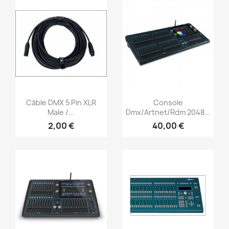
Aperçu rapide
Aperçu rapide


Câble DMX 5 Pin XLR
Console
Male /...
Dmx/Artnet/Rdm 2048...
2,00 €
40,00 €