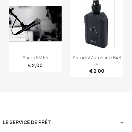
Snel bekijken
Snel bekijken


Shure SM 58
Alim 48 V Autonome B48
L
€ 2,00
€ 2,00
LE SERVICE DE PRÊT
