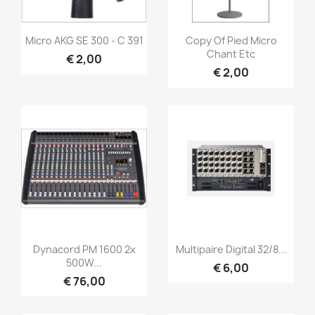
Snel bekijken
Snel bekijken


Micro AKG SE 300 - C 391
Copy Of Pied Micro
Chant Etc
€ 2,00
€ 2,00
Snel bekijken
Snel bekijken


Dynacord PM 1600 2x
Multipaire Digital 32/8...
500W...
€ 6,00
€ 76,00