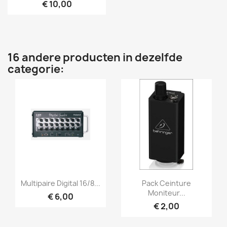
€ 10,00
16 andere producten in dezelfde
categorie:
Snel bekijken
Snel bekijken


Multipaire Digital 16/8...
Pack Ceinture
Moniteur...
€ 6,00
€ 2,00