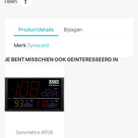
Delen
Productdetails
Bijlagen
Merk
Dynacord
JE BENT MISSCHIEN OOK GEÏNTERESSEERD IN
Snel bekijken

Sonomètre AFF26