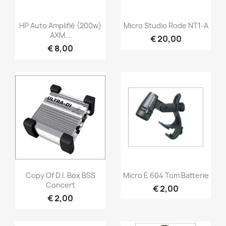
Snel bekijken
Snel bekijken


HP Auto Amplifié (200w)
Micro Studio Rode NT1-A
AXM...
€ 20,00
€ 8,00
Snel bekijken
Snel bekijken


Copy Of D.I. Box BSS
Micro E 604 Tom Batterie
Concert
€ 2,00
€ 2,00