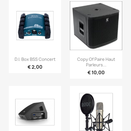
Snel bekijken
Snel bekijken


D.I. Box BSS Concert
Copy Of Paire Haut
Parleurs...
€ 2,00
€ 10,00