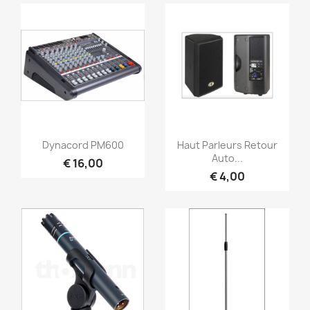
Snel bekijken
Snel bekijken


Dynacord PM600
Haut Parleurs Retour
Auto...
€ 16,00
€ 4,00