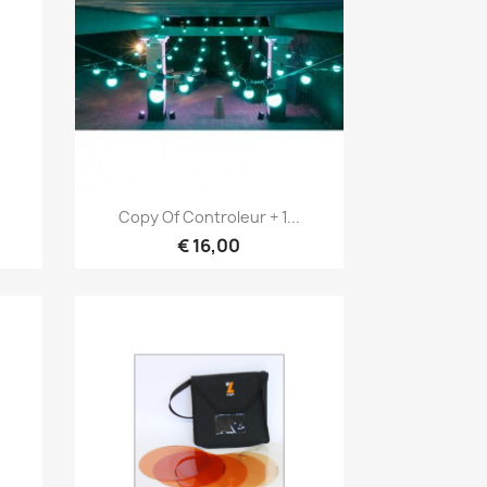
Snel bekijken

Copy Of Controleur + 1...
€ 16,00