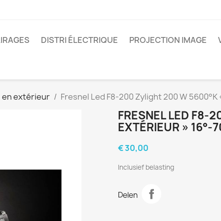
IRAGES
DISTRI ÉLECTRIQUE
PROJECTION IMAGE
e en extérieur
Fresnel Led F8-200 Zylight 200 W 5600°K «
FRESNEL LED F8-2
EXTÉRIEUR » 16°-7
€ 30,00
Inclusief belasting
Delen