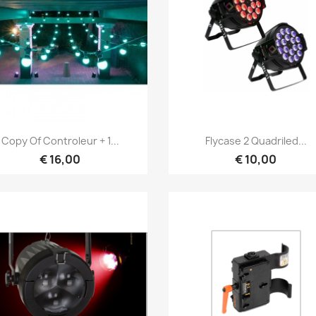
Snel bekijken
Snel bekijken


Copy Of Controleur + 1...
Flycase 2 Quadriled...
€ 16,00
€ 10,00