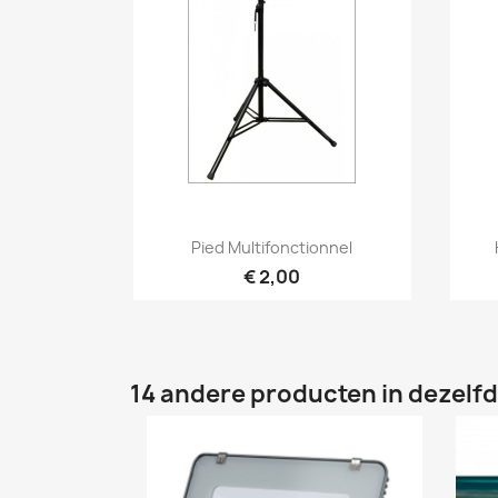
Snel bekijken

Pied Multifonctionnel
€ 2,00
14 andere producten in dezelfd