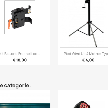
Snel bekijken
Snel bekijken


Kit Batterie Fresnel Led...
Pied Wind Up 4 Metres Type
€ 18,00
€ 4,00
e categorie: