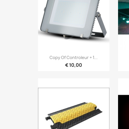
Snel bekijken

Copy Of Controleur + 1...
€ 10,00