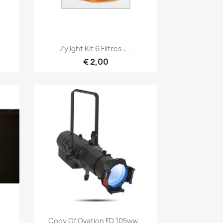
Snel bekijken

Zylight Kit 6 Filtres :...
€ 2,00
Snel bekijken

.
Copy Of Ovation FD 105ww...