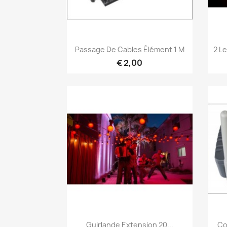
Snel bekijken

Passage De Cables Élément 1 M
2 L
€ 2,00
Snel bekijken

Guirlande Extension 20...
Co