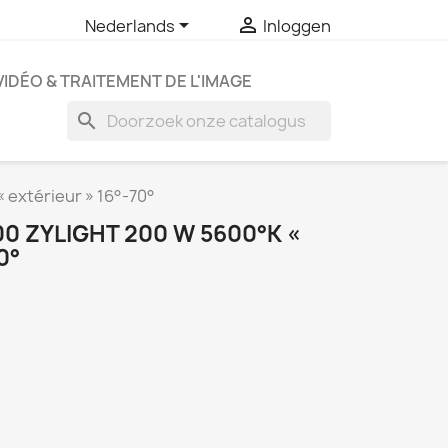


Nederlands
Inloggen
VIDÉO & TRAITEMENT DE L'IMAGE
search
 extérieur » 16°-70°
00 ZYLIGHT 200 W 5600°K «
0°