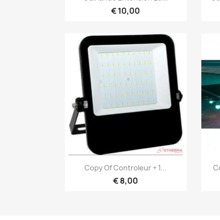
€ 10,00
Snel bekijken

Copy Of Controleur + 1...
Co
€ 8,00