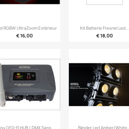
Snel bekijken
Snel bekijken


ed RGBW UltraZoom Extérieur
Kit Batterie Fresnel Led...
€ 16,00
€ 18,00
Snel bekijken
Snel bekijken


py Of D-FI HUB ( DMX Sans...
Blinder Led Amber/White..