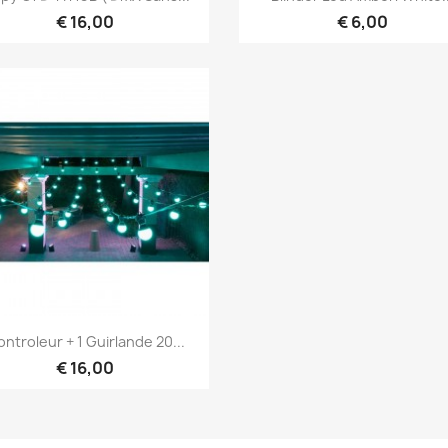
€ 16,00
€ 6,00
Snel bekijken

ntroleur + 1 Guirlande 20...
€ 16,00