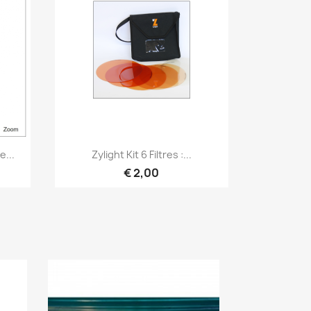
Snel bekijken

...
Zylight Kit 6 Filtres :...
€ 2,00