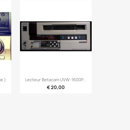
Snel bekijken

e )
Lecteur Betacam UVW-1600P...
€ 20,00