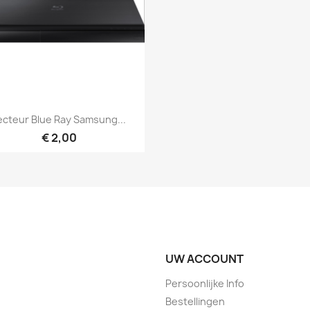
Snel bekijken

ecteur Blue Ray Samsung...
€ 2,00
UW ACCOUNT
Persoonlijke Info
Bestellingen