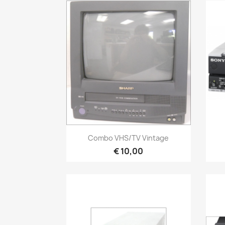
Snel bekijken

Combo VHS/TV Vintage
€ 10,00