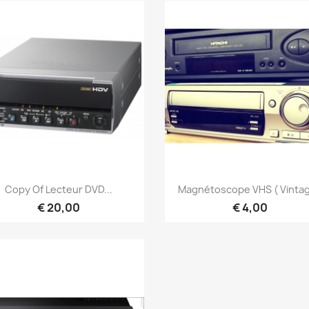
Snel bekijken
Snel bekijken


Copy Of Lecteur DVD...
Magnétoscope VHS ( Vintag
€ 20,00
€ 4,00