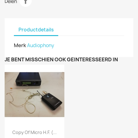
Delen
Productdetails
Merk
Audiophony
JE BENT MISSCHIEN OOK GEÏNTERESSEERD IN
Snel bekijken

Copy Of Micro H.F. (...