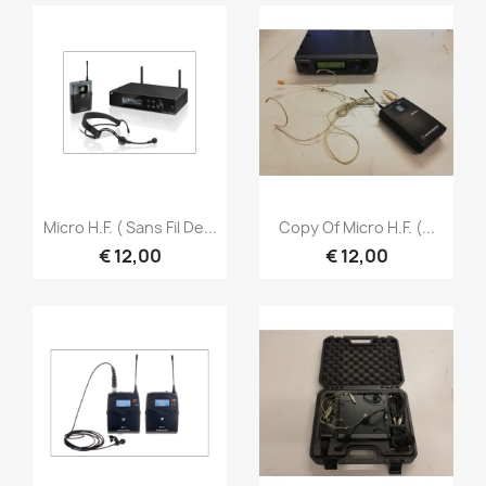
Snel bekijken
Snel bekijken


Micro H.F. ( Sans Fil De...
Copy Of Micro H.F. (...
€ 12,00
€ 12,00