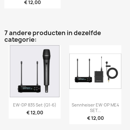
€ 12,00
7 andere producten in dezelfde
categorie:
Snel bekijken
Snel bekijken


EW-DP 835 Set (Q1-6)
Sennheiser EW-DP ME4
SET...
€ 12,00
€ 12,00