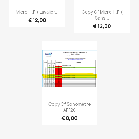
Snel bekijken
Snel bekijken


Micro H.F. ( Lavalier...
Copy Of Micro H.F. (
Sans...
€ 12,00
€ 12,00
Snel bekijken

Copy Of Sonomètre
AFF26
€ 0,00