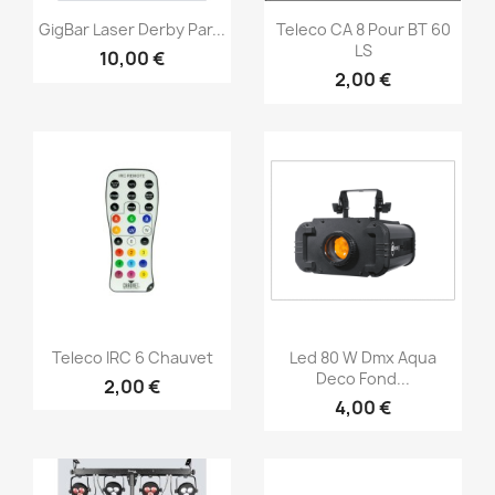
Vorschau
Vorschau


GigBar Laser Derby Par...
Teleco CA 8 Pour BT 60
LS
10,00 €
2,00 €
Vorschau
Vorschau


Teleco IRC 6 Chauvet
Led 80 W Dmx Aqua
Deco Fond...
2,00 €
4,00 €