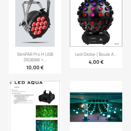
Vorschau
Vorschau


SlimPAR Pro H USB
Led Globe ( Boule A...
(RGBAW +...
4,00 €
10,00 €