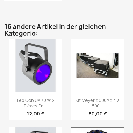
16 andere Artikel in der gleichen
Kategorie:
Vorschau
Vorschau


Led Cob UV 70 W 2
Kit Meyer « 500A » 4 X
Pièces En...
500...
12,00 €
80,00 €