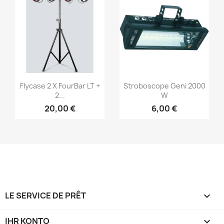
Vorschau
Vorschau


Flycase 2 X FourBar LT +
Stroboscope Geni 2000
2...
W
20,00 €
6,00 €
LE SERVICE DE PRÊT

IHR KONTO
