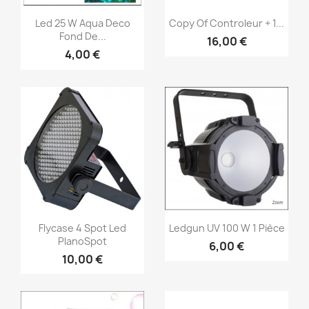
Vorschau
Vorschau


Led 25 W Aqua Deco
Copy Of Controleur + 1...
Fond De...
16,00 €
4,00 €
Vorschau
Vorschau


Flycase 4 Spot Led
Ledgun UV 100 W 1 Pièce
PlanoSpot
6,00 €
10,00 €