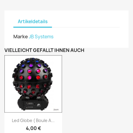
Artikeldetails
Marke
JB Systems
VIELLEICHT GEFÄLLT IHNEN AUCH
Vorschau

Led Globe ( Boule A...
4,00 €