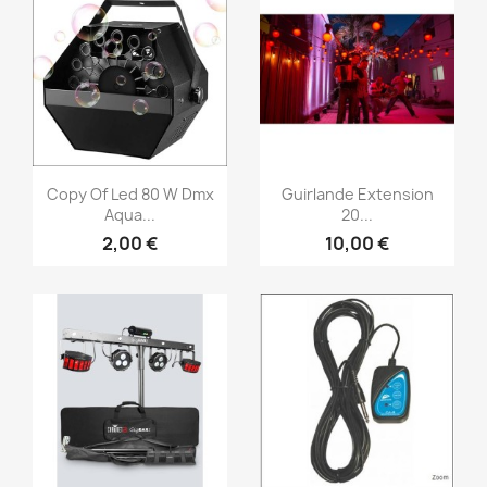
Vorschau
Vorschau


Copy Of Led 80 W Dmx
Guirlande Extension
Aqua...
20...
2,00 €
10,00 €