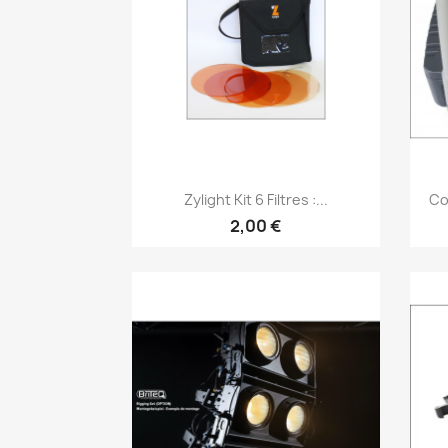
Vorschau

Zylight Kit 6 Filtres :...
Co
2,00 €