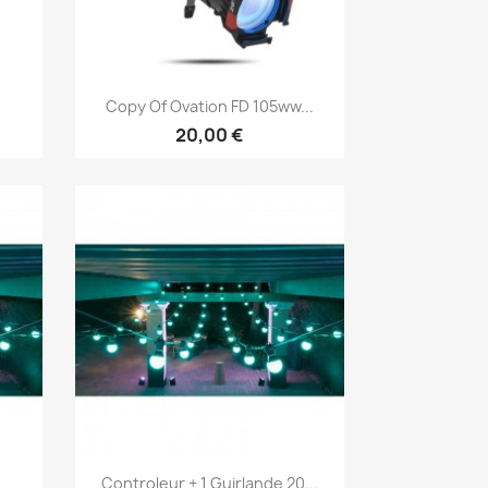
Vorschau

Copy Of Ovation FD 105ww...
20,00 €
Vorschau

Controleur + 1 Guirlande 20...