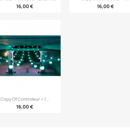
16,00 €
16,00 €
Vorschau

Copy Of Controleur + 1...
16,00 €