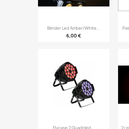
Vorschau

Blinder Led Amber/White...
Pas
6,00 €
Vorschau

Flycase 2 Quadriled...
2 L