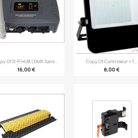
Vorschau
Vorschau


py Of D-FI HUB ( DMX Sans...
Copy Of Controleur + 1...
16,00 €
8,00 €