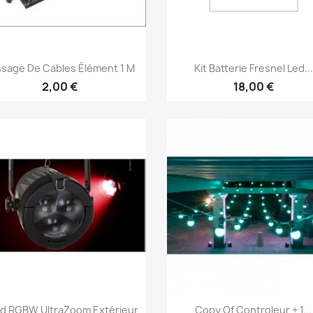
Vorschau
Vorschau


sage De Cables Élément 1 M
Kit Batterie Fresnel Led...
2,00 €
18,00 €
Vorschau
Vorschau


ed RGBW UltraZoom Extérieur
Copy Of Controleur + 1...