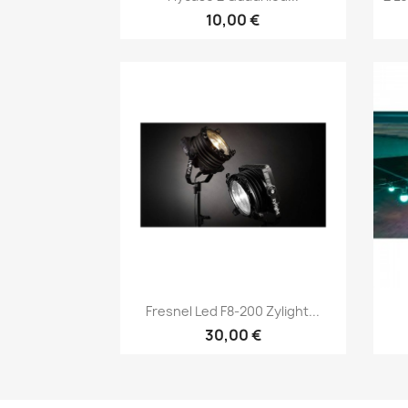
10,00 €
Vorschau

Fresnel Led F8-200 Zylight...
30,00 €