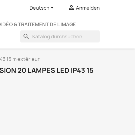


Deutsch
Anmelden
VIDÉO & TRAITEMENT DE L'IMAGE
search
43 15 m extérieur
ION 20 LAMPES LED IP43 15