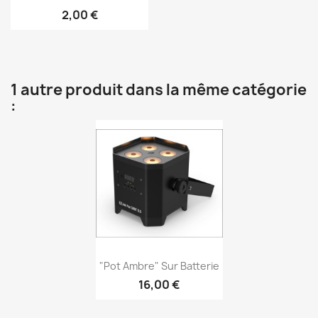
2,00 €
1 autre produit dans la même catégorie
:
Aperçu rapide

"Pot Ambre" Sur Batterie
16,00 €