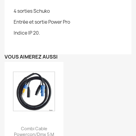
4 sorties Schuko
Entrée et sortie Power Pro
Indice IP 20.
VOUS AIMEREZ AUSSI
Aperçu rapide

Combi Cable
Powercon/dmx 5 M