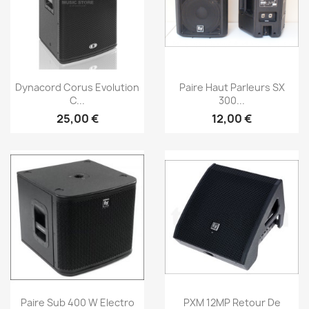
Aperçu rapide
Aperçu rapide


Dynacord Corus Evolution
Paire Haut Parleurs SX
C...
300...
25,00 €
12,00 €
Aperçu rapide
Aperçu rapide


Paire Sub 400 W Electro
PXM 12MP Retour De