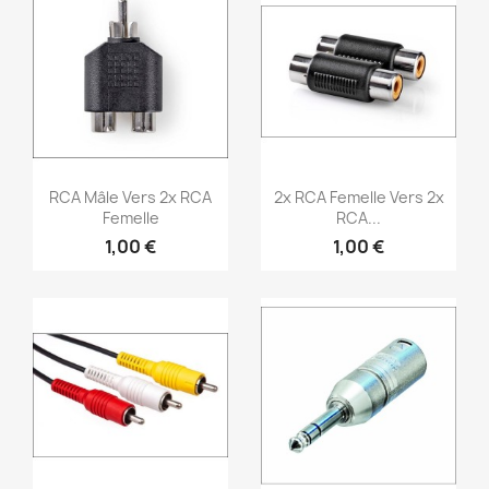
Aperçu rapide
Aperçu rapide


RCA Mâle Vers 2x RCA
2x RCA Femelle Vers 2x
Femelle
RCA...
1,00 €
1,00 €