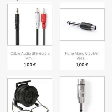
Aperçu rapide
Aperçu rapide


Câble Audio Stéréo 3.5
Fiche Mono 6,35 Mm
Mm...
Vers...
1,00 €
1,00 €