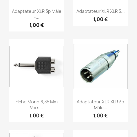
Aperçu rapide
Aperçu rapide


Adaptateur XLR 3p Mâle
Adaptateur XLR XLR 3...
-...
1,00 €
1,00 €
Aperçu rapide
Aperçu rapide


Fiche Mono 6,35 Mm
Adaptateur XLR XLR 3p
Vers...
Mâle...
1,00 €
1,00 €