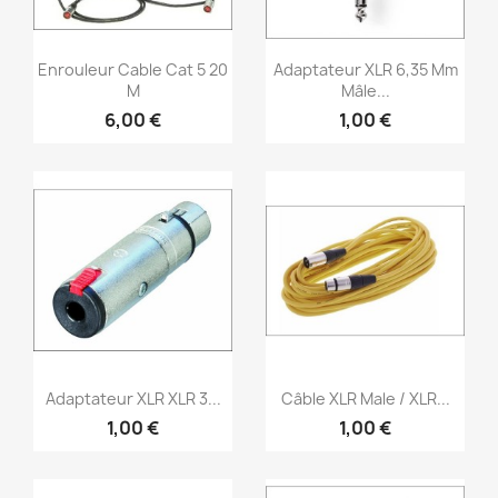
Aperçu rapide
Aperçu rapide


Enrouleur Cable Cat 5 20
Adaptateur XLR 6,35 Mm
M
Mâle...
6,00 €
1,00 €
Aperçu rapide
Aperçu rapide


Adaptateur XLR XLR 3...
Câble XLR Male / XLR...
1,00 €
1,00 €