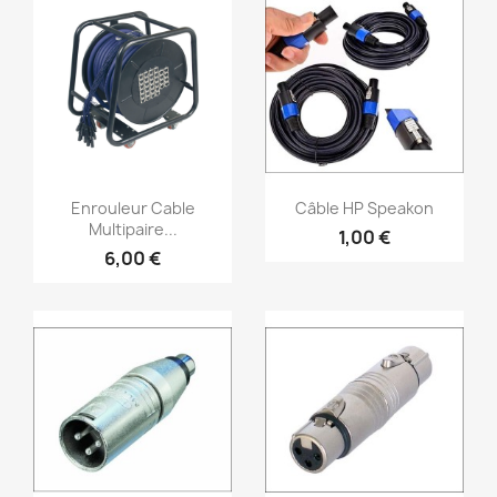
Aperçu rapide
Aperçu rapide


Enrouleur Cable
Câble HP Speakon
Multipaire...
1,00 €
6,00 €