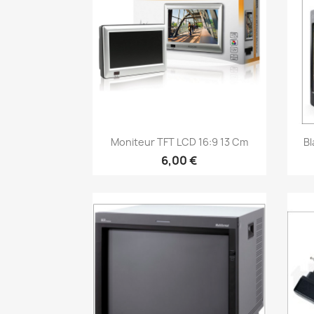
Aperçu rapide

Moniteur TFT LCD 16:9 13 Cm
Bl
6,00 €