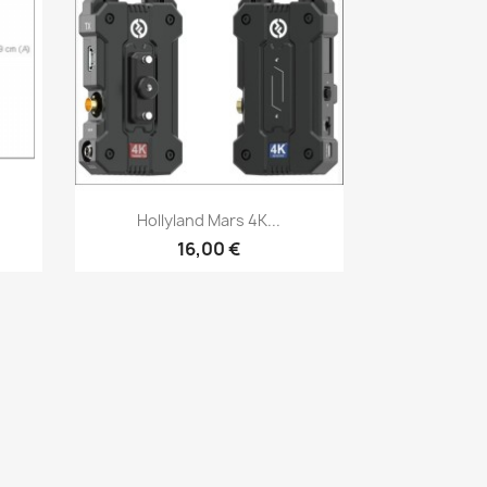
Aperçu rapide

.
Hollyland Mars 4K...
16,00 €