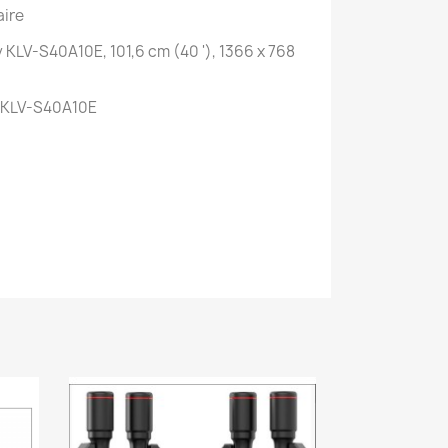
aire
KLV-S40A10E, 101,6 cm (40 '), 1366 x 768
y KLV-S40A10E