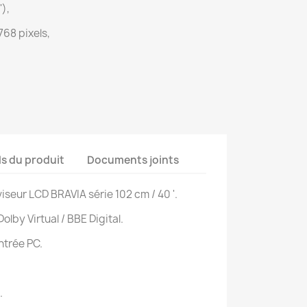
'),
768 pixels,
ls du produit
Documents joints
seur LCD BRAVIA série 102 cm / 40 '.
olby Virtual / BBE Digital.
Entrée PC.
.