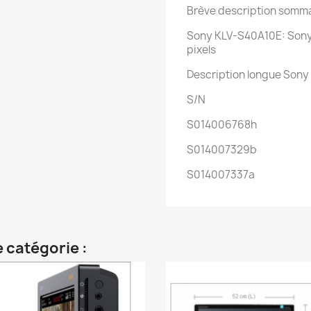
Brève description somm
Sony KLV-S40A10E: Sony 
pixels
Description longue Son
S/N
S014006768h
S014007329b
S014007337a
 catégorie :