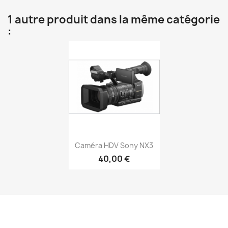
1 autre produit dans la même catégorie
:
Aperçu rapide

Caméra HDV Sony NX3
40,00 €