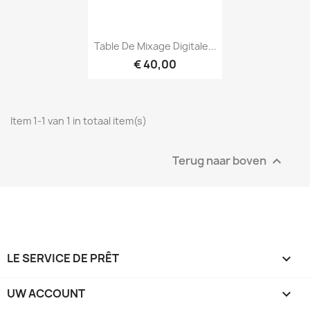
Snel bekijken

Table De Mixage Digitale...
€ 40,00
Item 1-1 van 1 in totaal item(s)
Terug naar boven

LE SERVICE DE PRÊT

UW ACCOUNT
