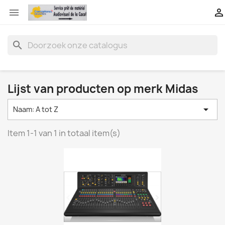


search
Lijst van producten op merk Midas

Naam: A tot Z
Item 1-1 van 1 in totaal item(s)