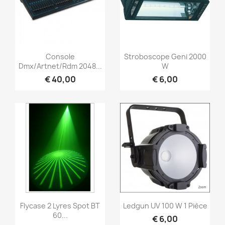
Snel bekijken
Snel bekijken


Console
Stroboscope Geni 2000
Dmx/Artnet/Rdm 2048...
W
€ 40,00
€ 6,00
Snel bekijken
Snel bekijken


Flycase 2 Lyres Spot BT
Ledgun UV 100 W 1 Pièce
60...
€ 6,00