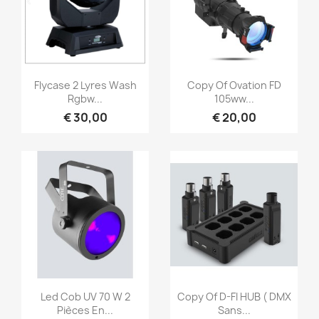
Snel bekijken
Snel bekijken


Flycase 2 Lyres Wash
Copy Of Ovation FD
Rgbw...
105ww...
€ 30,00
€ 20,00
Snel bekijken
Snel bekijken


Led Cob UV 70 W 2
Copy Of D-FI HUB ( DMX
Pièces En...
Sans...