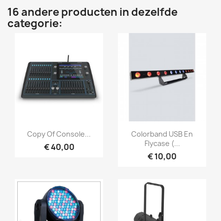
16 andere producten in dezelfde
categorie:
Snel bekijken
Snel bekijken


Copy Of Console...
Colorband USB En
Flycase (...
€ 40,00
€ 10,00