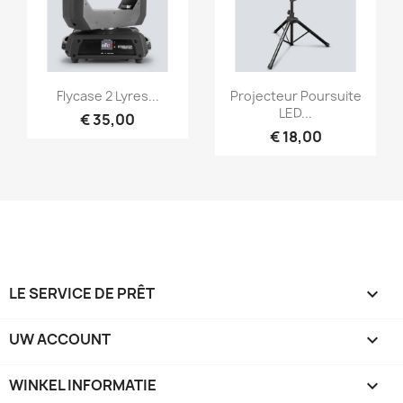
Snel bekijken
Snel bekijken


Flycase 2 Lyres...
Projecteur Poursuite
LED...
€ 35,00
€ 18,00
LE SERVICE DE PRÊT

UW ACCOUNT

WINKEL INFORMATIE
keyboard_arrow_down