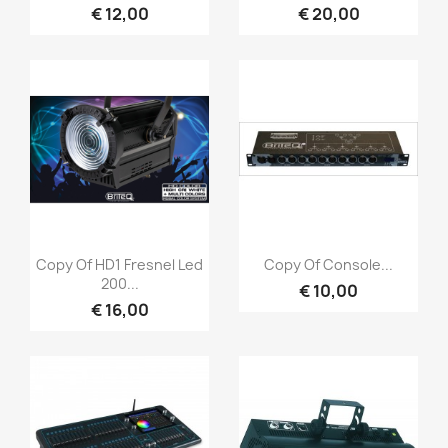
€ 12,00
€ 20,00
Snel bekijken
Snel bekijken


Copy Of HD1 Fresnel Led
Copy Of Console...
200...
€ 10,00
€ 16,00