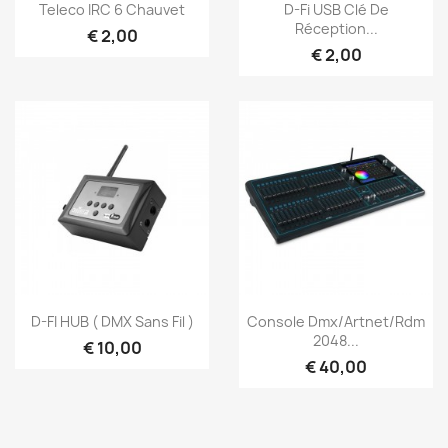
Snel bekijken
Snel bekijken


Teleco IRC 6 Chauvet
D-Fi USB Clé De
Réception...
€ 2,00
€ 2,00
Snel bekijken
Snel bekijken


D-FI HUB ( DMX Sans Fil )
Console Dmx/Artnet/Rdm
2048...
€ 10,00
€ 40,00