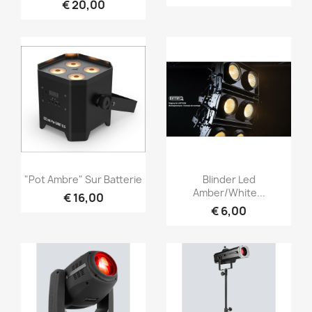
€ 20,00
Snel bekijken
Snel bekijken


"Pot Ambre" Sur Batterie
Blinder Led
Amber/White...
€ 16,00
€ 6,00